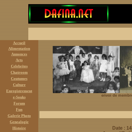
Accueil
Alimentation
Annonces
Arts
Celebrites
Chatroom
Coutumes
Culture
Enregistrement
envoi de membre
e-Souks
Forum
Fun
Galerie Photo
Genealogie
Date : 14
Histoire