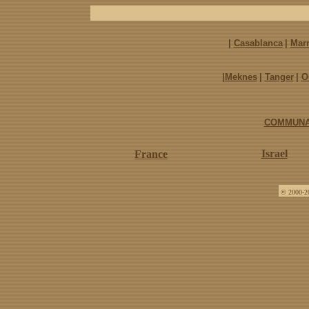
|
Casablanca
|
Mar
|
Meknes
|
Tanger
|
O
COMMUNA
Israel
France
©
2000-20