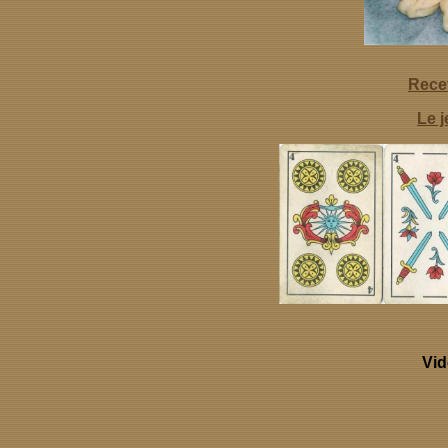
Rece
L
e 
Vid