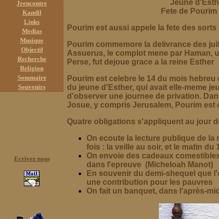
Jeune d'Est
Jrencontre
Fete de Pourim
Kandil
Links
Pourim est aussi appele la fete des sort
Medias
Musique
Pourim commemore la delivrance des juifs
Objectif
Assuerus, le complot mene par Haman, un v
Recherche
Perse, fut dejoue grace a la reine Esther
Religion
Sommaire
Pourim est celebre le 14 du mois hebreu 
Souvenirs
du jeune d'Esther, qui avait elle-meme je
d'observer une journee de privation. Dans
Josue, y compris Jerusalem, Pourim est 
Quatre obligations s'appliquent au jour d
On ecoute la lecture publique de la
fois : la veille au soir, et le matin du
On envoie des cadeaux comestibles 
Ecrivez nous
dans l'epreuve (Micheloah Manot)
En souvenir du demi-shequel que l'
une contribution pour les pauvres
On fait un banquet, dans l'après-mid